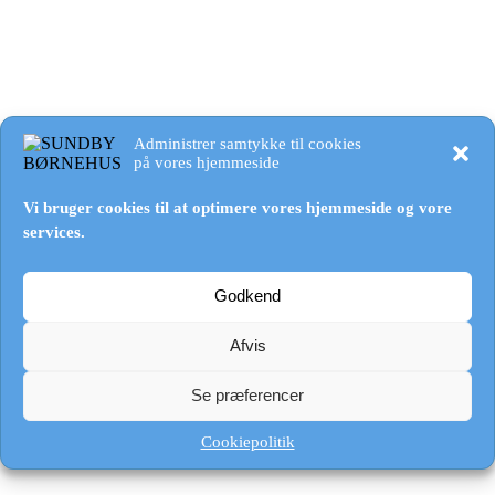
Åbningstider og Priser
Om Børnehuset
Personalet
Bestyrelsen
Det formelle og praktiske
Nyhedsbrevet
Administrer samtykke til cookies
Kontakt
på vores hjemmeside
Monthly Archives:
marts 2026
Vi bruger cookies til at optimere vores hjemmeside og vore
services.
You are here:
Godkend
Home
2026
marts
Afvis
Forældrebrev marts 2026
Se præferencer
Aktuelt - Nyhedsbreve
,
Nyhedsbreve
By
Sundby Børnehus
16. marts
Cookiepolitik
2026
Dokumentet kan hentes her: forældrebrev Marts 2026